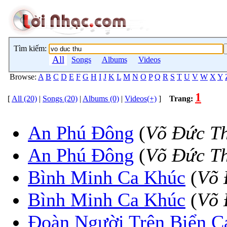
Tìm kiếm:
All
Songs
Albums
Videos
Browse:
A
B
C
D
E
F
G
H
I
J
K
L
M
N
O
P
Q
R
S
T
U
V
W
X
Y
1
[
All (20)
|
Songs (20)
|
Albums (0)
|
Videos(+)
]
Trang:
An Phú Đông
(
Võ Đức T
An Phú Ðông
(
Võ Ðức T
Bình Minh Ca Khúc
(
Võ 
Bình Minh Ca Khúc
(
Võ 
Đoàn Người Trên Biển C