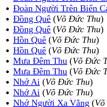
Ðoàn Người Trên Biển C
Đồng Quê
(
Võ Đức Thu
)
Ðồng Quê
(
Võ Ðức Thu
)
Hồn Quê
(
Võ Đức Thu
)
Hồn Quê
(
Võ Ðức Thu
)
Mưa Đêm Thu
(
Võ Đức 
Mưa Ðêm Thu
(
Võ Ðức 
Nhớ Ai
(
Võ Đức Thu
)
Nhớ Ai
(
Võ Ðức Thu
)
Nhớ Người Xa Vắng
(
Võ